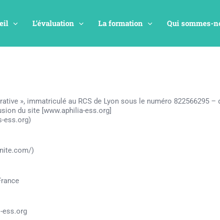
eil
L’évaluation
La formation
Qui sommes-no
rative », immatriculé au RCS de Lyon sous le numéro 822566295 – do
usion du site [www.aphilia-ess.org]
s-ess.org)
anite.com/)
France
-ess.org