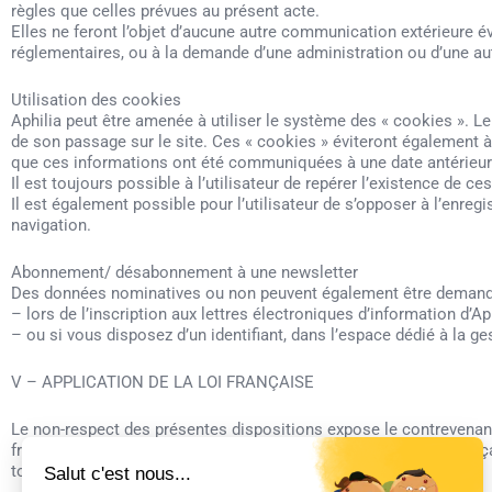
règles que celles prévues au présent acte.
Elles ne feront l’objet d’aucune autre communication extérieure é
réglementaires, ou à la demande d’une administration ou d’une auto
Utilisation des cookies
Aphilia peut être amenée à utiliser le système des « cookies ». Le 
de son passage sur le site. Ces « cookies » éviteront également à
que ces informations ont été communiquées à une date antérieur
Il est toujours possible à l’utilisateur de repérer l’existence de c
Il est également possible pour l’utilisateur de s’opposer à l’enre
navigation.
Abonnement/ désabonnement à une newsletter
Des données nominatives ou non peuvent également être demand
– lors de l’inscription aux lettres électroniques d’information d’Ap
– ou si vous disposez d’un identifiant, dans l’espace dédié à la ges
V – APPLICATION DE LA LOI FRANÇAISE
Le non-respect des présentes dispositions expose le contrevenant
français et relève de la compétence exclusive des tribunaux frança
toutes les autres dispositions demeureraient applicables.
Salut c'est nous...