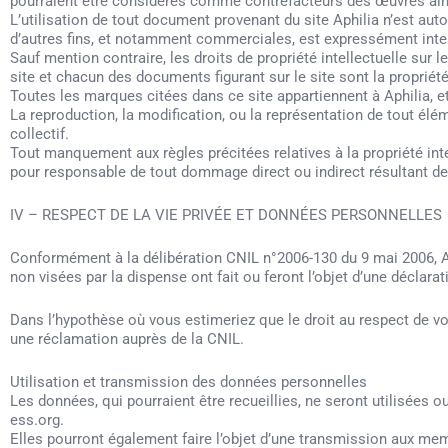
pourraient être considérés comme contrefacteurs des œuvres ains
L’utilisation de tout document provenant du site Aphilia n’est autor
d’autres fins, et notamment commerciales, est expressément inter
Sauf mention contraire, les droits de propriété intellectuelle su
site et chacun des documents figurant sur le site sont la propriété
Toutes les marques citées dans ce site appartiennent à Aphilia, 
La reproduction, la modification, ou la représentation de tout élé
collectif.
Tout manquement aux règles précitées relatives à la propriété inte
pour responsable de tout dommage direct ou indirect résultant de l’
IV – RESPECT DE LA VIE PRIVÉE ET DONNÉES PERSONNELLES
Conformément à la délibération CNIL n°2006-130 du 9 mai 2006, Ap
non visées par la dispense ont fait ou feront l’objet d’une déclarat
Dans l’hypothèse où vous estimeriez que le droit au respect de vo
une réclamation auprès de la CNIL.
Utilisation et transmission des données personnelles
Les données, qui pourraient être recueillies, ne seront utilisées o
ess.org.
Elles pourront également faire l’objet d’une transmission aux m