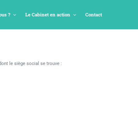
us ?
Le Cabinet en action
Contact
nt le siège social se trouve :