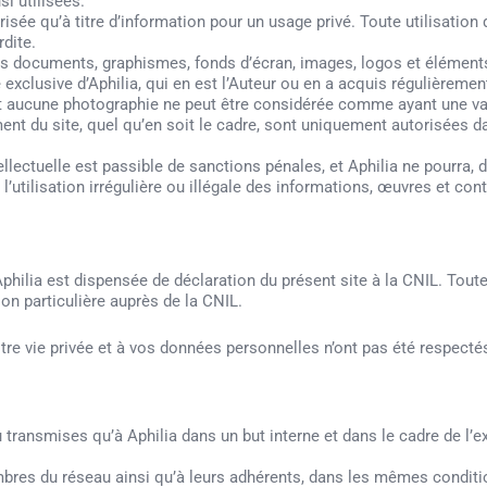
i utilisées.
isée qu’à titre d’information pour un usage privé. Toute utilisation 
dite.
r les documents, graphismes, fonds d’écran, images, logos et élémen
 exclusive d’Aphilia, qui en est l’Auteur ou en a acquis régulièrement
et aucune photographie ne peut être considérée comme ayant une val
ment du site, quel qu’en soit le cadre, sont uniquement autorisées d
llectuelle est passible de sanctions pénales, et Aphilia ne pourra, 
utilisation irrégulière ou illégale des informations, œuvres et cont
hilia est dispensée de déclaration du présent site à la CNIL. Tout
ion particulière auprès de la CNIL.
tre vie privée et à vos données personnelles n’ont pas été respectés
u transmises qu’à Aphilia dans un but interne et dans le cadre de l’e
embres du réseau ainsi qu’à leurs adhérents, dans les mêmes condi